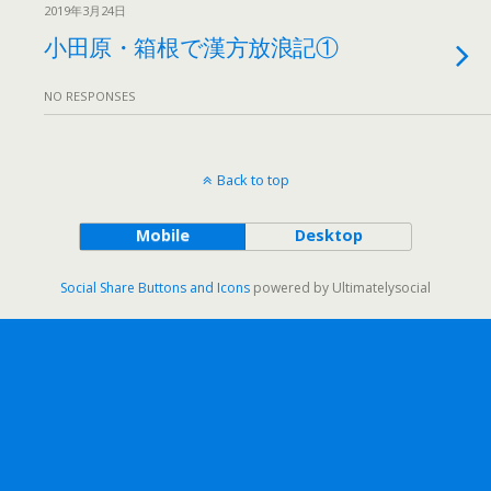
2019年3月24日
小田原・箱根で漢方放浪記①
NO RESPONSES
Back to top
Mobile
Desktop
Social Share Buttons and Icons
powered by Ultimatelysocial