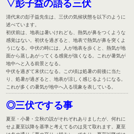
▽彭子益の語る三伏
清代末の彭子益先生は、三伏の気候状態を以下のように
述べています。
初伏前は、地表は暑いけれども、熱気が鼻をつくような
感覚はない。初伏を過ぎると、地表で熱気が鼻を突くよ
うになる。中伏の時には、人が地表を歩くと、熱気が地
面から蒸しあがってくる感覚が強くなる。これが暑気が
地中へと入る前景となる。
中伏を過ぎて末伏になる。この頃は処暑の前後に当た
り、処暑が過ぎると、地表が涼しく感じるようになる。
これが多くの暑気が地中へ入る現象を表している。
◎三伏でする事
夏至・小暑・立秋の説がそれぞれありましたが、何れに
せよ夏至以降を基準と考えてるのは見て取れます。夏至