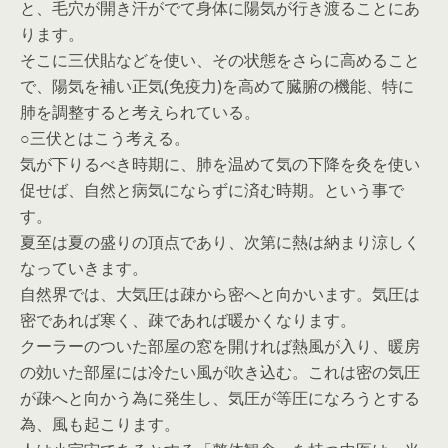
と、毛穴が開き汗がでて身体に陽気が行き渡ることにあ
ります。
そこに三伏貼などを使い、その状態をさらに高めること
で、陽気を補い正気(免疫力)を高めて臓腑の機能、特に
肺を調整すると考えられている。
○三伏とはこう考える。
気が下りるべき時期に、肺を温めて気の下降を灸を使い
促せば、自然と病気にならずに済む時期。という事で
す。
夏至は夏の盛りの頂点であり、次第に熱は納まり涼しく
なっていきます。
自然界では、大気圧は疎から密へと向かいます。気圧は
密であれば寒く、疎であれば暖かくなります。
クーラーのついた部屋の窓を開ければ熱風が入り、暖房
の効いた部屋には冷たい風が吹き込む。これは密の気圧
が疎へと向かう為に発生し、気圧が等圧になろうとする
為、風も起こります。