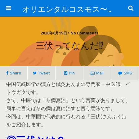
オリエンタルコスモス〜あなたの知らない中医の世界〜
2020年6月19日 • No Comments
三伏ってなんだ⁉︎
Share
Tweet
Pin
Mail
SMS
中国伝統医学の漢方と鍼灸あんまの専門家・中医師 イ
トウガクです。
さて、中医では「冬病夏治」という言葉がありまして、
簡単に言えば冬の病は夏に治すと言う意味です。
今回は、中華圏で代表的に行われる「三伏(さんふく)」
をご紹介します。