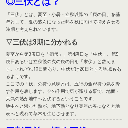
◎三伏とは？
「三伏」とは、夏至・小暑・立秋以降の「庚の日」を基
準として、夏の盛んになった熱を秋に向けて抑えさせる
時期と考えられています。
▽三伏は3期に分かれる
夏至から第3庚日を「初伏」、第4庚日を「中伏」、第5
庚日あるいは立秋後の次の庚の日を「末伏」と数えま
す。それぞれ10日間あり、中伏だけ20日とする地域もあ
るようです。
ここでの「伏」の持つ意味とは、五行の金が持つ気を降
す作用を表します。金の作用で気が降りる事で、地面・
大気の熱が地中へと伏するということです。
地中へと潜った熱が、地下熱となり翌年の春になると地
表へと現れて草木を生じさせます。