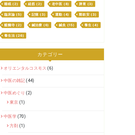
睡眠
(2)
経筋
(2)
老中医
(8)
脾胃
(3)
臨床論
(5)
記憶
(3)
運動
(4)
鄭欽安
(3)
醍醐寺
(2)
鍼治療
(6)
鍼灸
(15)
養生
(4)
養生法
(26)
カテゴリー
オリエンタルコスモス
(6)
中医の雑記
(44)
中医めぐり
(2)
東京
(1)
中医学
(70)
方剤
(1)