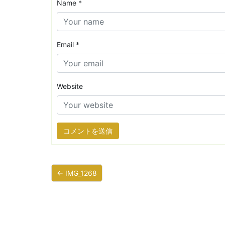
Name
*
Email
*
Website
← IMG_1268