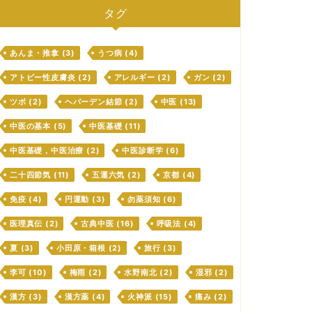
タグ
あんま・推拿
(3)
うつ病
(4)
アトピー性皮膚炎
(2)
アレルギー
(2)
ガン
(2)
ツボ
(2)
ヘパーデン結節
(2)
中医
(13)
中医の基本
(5)
中医基礎
(11)
中医基礎，中医治療
(2)
中医診断学
(6)
二十四節気
(11)
五運六気
(2)
京都
(4)
免疫
(4)
円運動
(3)
勿薬須知
(6)
医理真伝
(2)
古典中医
(16)
呼吸法
(4)
夏
(3)
小田原・箱根
(2)
旅行
(3)
李可
(10)
梅雨
(2)
水野南北
(2)
湿邪
(2)
漢方
(3)
漢方薬
(4)
火神派
(15)
痛み
(2)