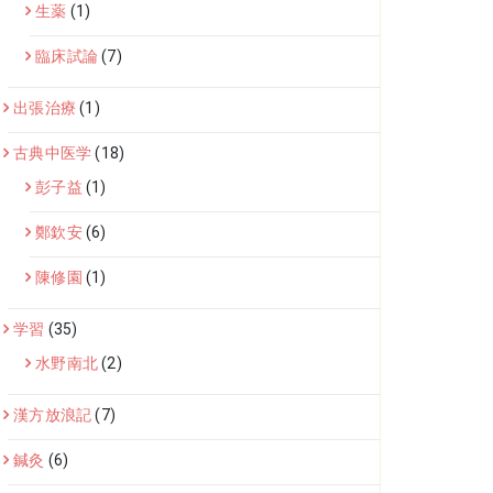
生薬
(1)
臨床試論
(7)
出張治療
(1)
古典中医学
(18)
彭子益
(1)
鄭欽安
(6)
陳修園
(1)
学習
(35)
水野南北
(2)
漢方放浪記
(7)
鍼灸
(6)