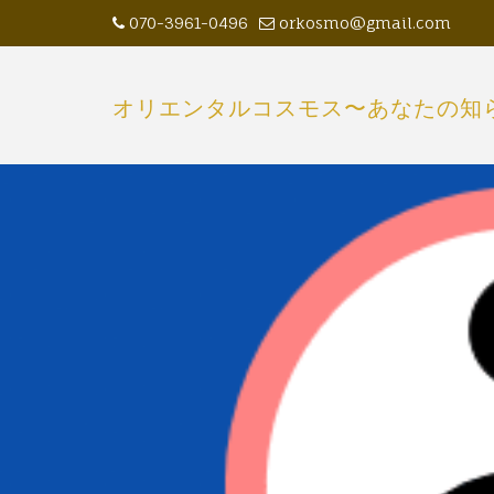
Skip
070-3961-0496
orkosmo@gmail.com
to
content
オリエンタルコスモス〜あなたの知